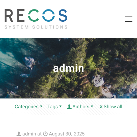
admin
Categories
Tags
Authors
Show all
admin
at
August 30, 2025